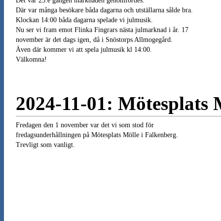
Det var 25:e gången marknaden genomfördes.
Där var många besökare båda dagarna och utställarna sålde bra.
Klockan 14:00 båda dagarna spelade vi julmusik.
Nu ser vi fram emot Flinka Fingrars nästa julmarknad i år. 17
november är det dags igen, då i Snöstorps Allmogegård.
Även där kommer vi att spela julmusik kl 14:00.
Välkomna!
2024-11-01: Mötesplats 
Fredagen den 1 november var det vi som stod för
fredagsunderhållningen på Mötesplats Mölle i Falkenberg.
Trevligt som vanligt.