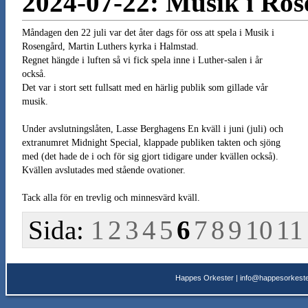
2024-07-22: Musik i Ro
Måndagen den 22 juli var det åter dags för oss att spela i Musik i
Rosengård, Martin Luthers kyrka i Halmstad.
Regnet hängde i luften så vi fick spela inne i Luther-salen i år
också.
Det var i stort sett fullsatt med en härlig publik som gillade vår
musik.
Under avslutningslåten, Lasse Berghagens En kväll i juni (juli) och
extranumret Midnight Special, klappade publiken takten och sjöng
med (det hade de i och för sig gjort tidigare under kvällen också).
Kvällen avslutades med stående ovationer.
Tack alla för en trevlig och minnesvärd kväll.
Sida:
1
2
3
4
5
6
7
8
9
10
11
Happes Orkester |
info@happesorkeste