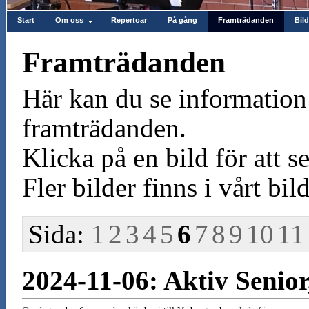
Start
Om oss
Repertoar
På gång
Framträdanden
Bild
Framträdanden
Här kan du se information 
framträdanden.
Klicka på en bild för att se
Fler bilder finns i vårt bild
Sida:
1
2
3
4
5
6
7
8
9
10
11
2024-11-06: Aktiv Senior