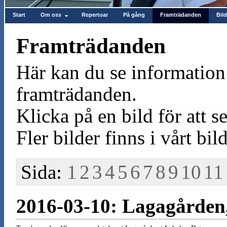
Start
Om oss
Repertoar
På gång
Framträdanden
Bild
Framträdanden
Här kan du se information 
framträdanden.
Klicka på en bild för att se
Fler bilder finns i vårt bild
Sida:
1
2
3
4
5
6
7
8
9
10
11
2016-03-10: Lagagården