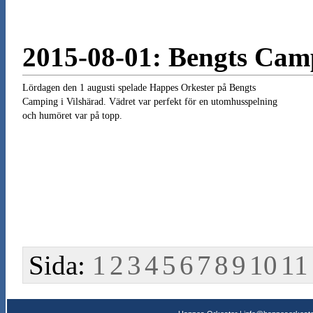
2015-08-01: Bengts Cam
Lördagen den 1 augusti spelade Happes Orkester på Bengts
Camping i Vilshärad. Vädret var perfekt för en utomhusspelning
och humöret var på topp.
Sida:
1
2
3
4
5
6
7
8
9
10
11