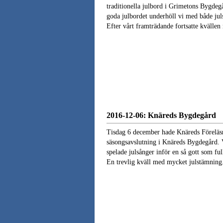
traditionella julbord i Grimetons Bygdegå
goda julbordet underhöll vi med både jul
Efter vårt framträdande fortsatte kvällen 
2016-12-06: Knäreds Bygdegård
Tisdag 6 december hade Knäreds Föreläs
säsongsavslutning i Knäreds Bygdegård. 
spelade julsånger inför en så gott som full
En trevlig kväll med mycket julstämning