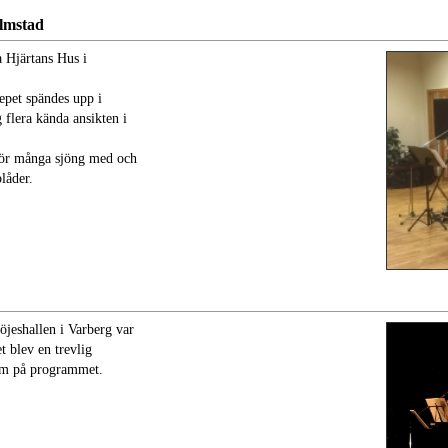
almstad
a Hjärtans Hus i
repet spändes upp i
 flera kända ansikten i
 för många sjöng med och
låder.
eshallen i Varberg var
t blev en trevlig
mm på programmet.