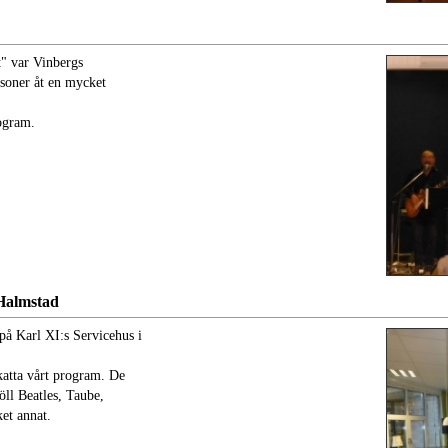
" var Vinbergs
ersoner åt en mycket
rogram.
 Halmstad
på Karl XI:s Servicehus i
katta vårt program. De
öll Beatles, Taube,
et annat.