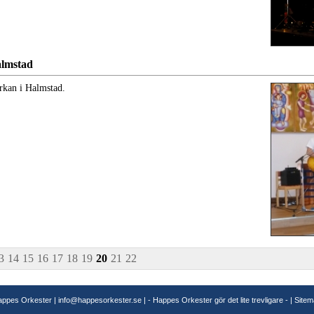
almstad
rkan i Halmstad.
3
14
15
16
17
18
19
20
21
22
appes Orkester |
info@happesorkester.se
| - Happes Orkester gör det lite trevligare - |
Sitem