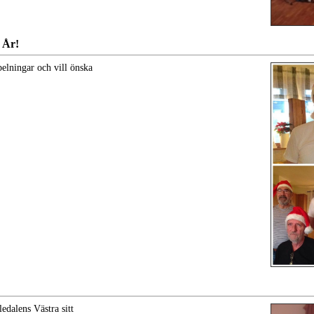
 År!
pelningar och vill önska
dalens Västra sitt