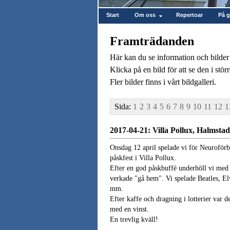
Start
Om oss
Repertoar
På 
Framträdanden
Här kan du se information och bilder
Klicka på en bild för att se den i stör
Fler bilder finns i vårt bildgalleri.
Sida:
1
2
3
4
5
6
7
8
9
10
11
12
1
2017-04-21: Villa Pollux, Halmstad
Onsdag 12 april spelade vi för Neuroförb
påskfest i Villa Pollux.
Efter en god påskbuffé underhöll vi med
verkade "gå hem". Vi spelade Beatles, E
mm.
Efter kaffe och dragning i lotterier var
med en vinst.
En trevlig kväll!