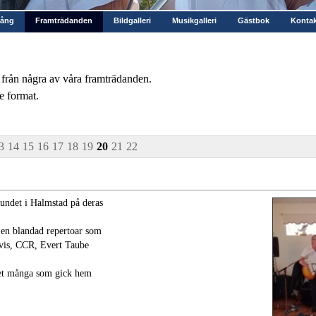
gång
Framträdanden
Bildgalleri
Musikgalleri
Gästbok
Kontak
 från några av våra framträdanden.
re format.
3
14
15
16
17
18
19
20
21
22
undet i Halmstad på deras
 en blandad repertoar som
lvis, CCR, Evert Taube
 det många som gick hem