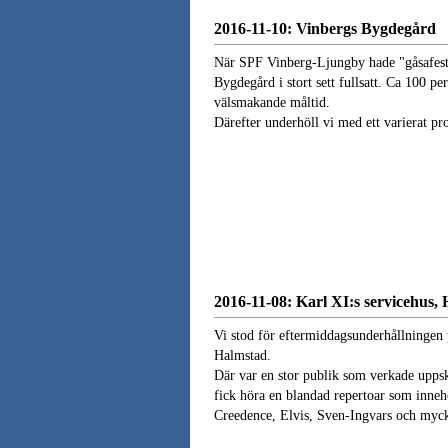
2016-11-10: Vinbergs Bygdegård
När SPF Vinberg-Ljungby hade "gåsafest
Bygdegård i stort sett fullsatt. Ca 100 p
välsmakande måltid.
Därefter underhöll vi med ett varierat p
2016-11-08: Karl XI:s servicehus,
Vi stod för eftermiddagsunderhållningen 
Halmstad.
Där var en stor publik som verkade upps
fick höra en blandad repertoar som inneh
Creedence, Elvis, Sven-Ingvars och myck