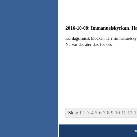
2016-10-08: Immanuelskyrkan, H
Lördagsmusik klockan 11 i Immanuelsky
Nu var det åter dax för oss.
Sida:
1
2
3
4
5
6
7
8
9
10
11
12
1
H