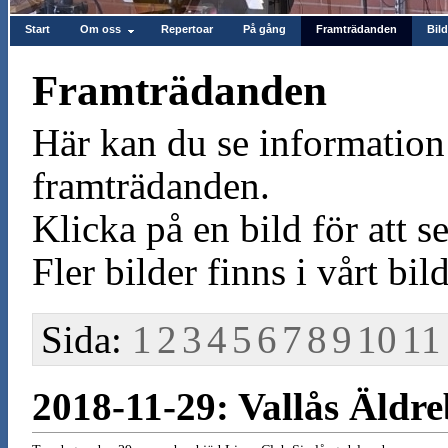
Start
Om oss
Repertoar
På gång
Framträdanden
Bild
Framträdanden
Här kan du se information 
framträdanden.
Klicka på en bild för att se
Fler bilder finns i vårt bild
Sida:
1
2
3
4
5
6
7
8
9
10
11
2018-11-29: Vallås Äldr