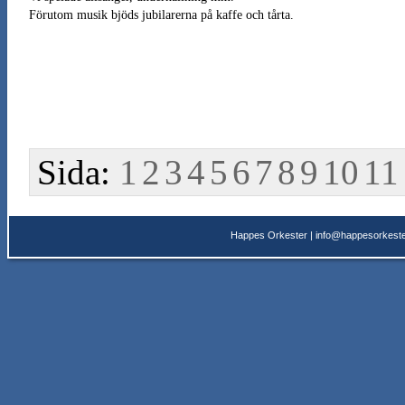
Förutom musik bjöds jubilarerna på kaffe och tårta.
Sida:
1
2
3
4
5
6
7
8
9
10
11
Happes Orkester |
info@happesorkeste