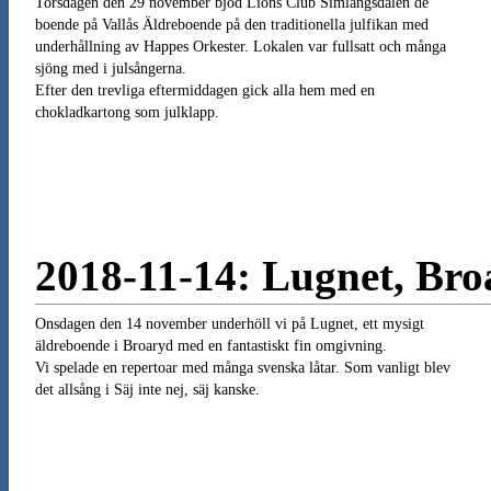
Torsdagen den 29 november bjöd Lions Club Simlångsdalen de
boende på Vallås Äldreboende på den traditionella julfikan med
underhållning av Happes Orkester. Lokalen var fullsatt och många
sjöng med i julsångerna.
Efter den trevliga eftermiddagen gick alla hem med en
chokladkartong som julklapp.
2018-11-14: Lugnet, Bro
Onsdagen den 14 november underhöll vi på Lugnet, ett mysigt
äldreboende i Broaryd med en fantastiskt fin omgivning.
Vi spelade en repertoar med många svenska låtar. Som vanligt blev
det allsång i Säj inte nej, säj kanske.