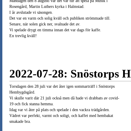
Måndagen den 8 augusti var det vår tur att spela på Musik i
Rosengård, Martin Luthers kyrka i Halmstad.
I år avslutade vi säsongen.
Det var en varm och solig kväll och publiken strömmade till.
Senare, när solen gick ner, svalnade det av.
Vi spelade drygt en timma innan det var dags för kaffe.
En trevlig kväll!
2022-07-28: Snöstorps 
Torsdagen den 28 juli var det åter igen sommarträff i Snöstorps
Hembygdsgård.
Vi skulle varit där 21 juli också men då hade vi drabbats av covid-
19 och fick stanna hemma.
Idag var vi åter på plats och spelade i den vackra trädgården.
Vädret var perfekt, varmt och soligt, och kaffet med hembakat
smakade bra.