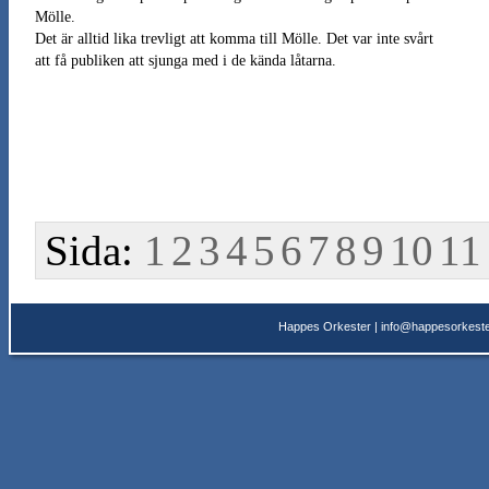
Mölle.
Det är alltid lika trevligt att komma till Mölle. Det var inte svårt
att få publiken att sjunga med i de kända låtarna.
Sida:
1
2
3
4
5
6
7
8
9
10
11
Happes Orkester |
info@happesorkeste