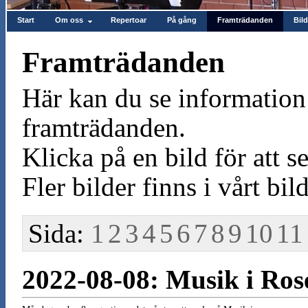
Start
Om oss
Repertoar
På gång
Framträdanden
Bild
Framträdanden
Här kan du se information 
framträdanden.
Klicka på en bild för att se
Fler bilder finns i vårt bild
Sida:
1
2
3
4
5
6
7
8
9
10
11
2022-08-08: Musik i Ro